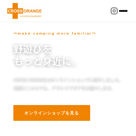
CROSS ORANGEについて
〜make camping more familiar〜
野遊びを
修理
もっと身近に。
会社情報
お知らせ
CROSS ORANGEはオンラインショップに移行しました。
全国どこからでも、アウトドアギアをお届けします。
オンラインショップへ
オンラインショップを見る
SCROLL